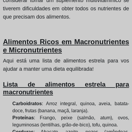
considerar tomar um suplemento multivitamínico se
tiverem dificuldades em obter todos os nutrientes de
que precisam dos alimentos.
Alimentos Ricos em Macronutrientes
e Micronutrientes
Aqui está uma lista de alimentos estrela para vos
ajudar a manter uma dieta equilibrada!
Lista de alimentos estrela para
macronutrientes
Carboidratos
: Arroz integral, quinoa, aveia, batata-
doce, frutas (banana, maçã, laranja).
Proteínas
: Frango, peixe (salmão, atum), ovos,
leguminosas (lentilhas, grão-de-bico), tofu, quinoa.
Gorduras
: Abacate, azeite, nozes (amêndoas,