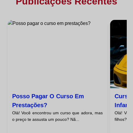
Publicações Recentes
Posso Pagar O Curso Em
Curso
Prestações?
Infanti
Olá! Você encontrou um curso que adora, mas
Olá! Voc
o preço te assusta um pouco? Nã...
filhos? N