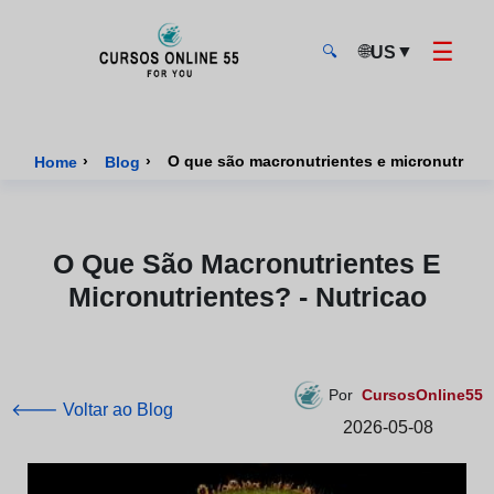
☰
🌐
▼
US
🔍
CursosOnline55 - Página inicial
›
›
O que são macronutrientes e micronutrient
Home
Blog
O Que São Macronutrientes E
Micronutrientes? - Nutricao
Por
CursosOnline55
🡐 Voltar ao Blog
2026-05-08