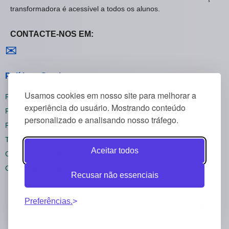
transformadora é acessível a todos os alunos.
CONTACTE-NOS EM:
Contactar-nos
✉
Políticas Gerais
Usamos cookies em nosso site para melhorar a
Política de Privacidade
experiência do usuário. Mostrando conteúdo
Política de Cookies
personalizado e analisando nosso tráfego.
Política de Reembolsos
Termos e Condições
Aceitar todos
Cancelar inscrição
Configurações de cookies
Recusar não essenciais
Preferências.
Todos os direitos reservados CursosOnline55 ©
2025