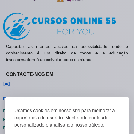
Capacitar as mentes através da acessibilidade: onde o
conhecimento é um direito de todos e a educação
transformadora é acessível a todos os alunos.
CONTACTE-NOS EM:
Contactar-nos
✉
Políticas Gerais
Usamos cookies em nosso site para melhorar a
Política de Privacidade
experiência do usuário. Mostrando conteúdo
Política de Cookies
personalizado e analisando nosso tráfego.
Política de Reembolsos