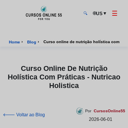
☰
🌐
▼
US
🔍
CursosOnline55 - Página inicial
›
›
Curso online de nutrição holística com prát
Home
Blog
Curso Online De Nutrição
Holística Com Práticas - Nutricao
Holistica
Por
CursosOnline55
🡐 Voltar ao Blog
2026-06-01