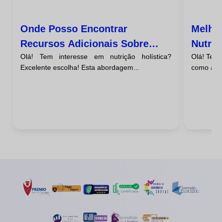
Onde Posso Encontrar
Melho
Recursos Adicionais Sobre
Nutriç
Olá! Tem interesse em nutrição holística?
Olá! Tem 
Nutrição Holística?
Inicia
Excelente escolha! Esta abordagem...
como a co