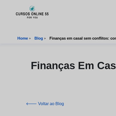
CursosOnline55 - Página inicial
Home
›
Blog
›
Finanças em casal sem conflitos: con
Finanças Em Casa
🡐 Voltar ao Blog