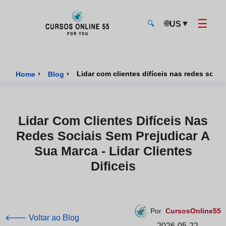
☰
🌐
▼
US
🔍
CursosOnline55 - Página inicial
›
›
Lidar com clientes difíceis nas redes sociai
Home
Blog
Lidar Com Clientes Difíceis Nas
Redes Sociais Sem Prejudicar A
Sua Marca - Lidar Clientes
Dificeis
Por
CursosOnline55
🡐 Voltar ao Blog
2026-05-22