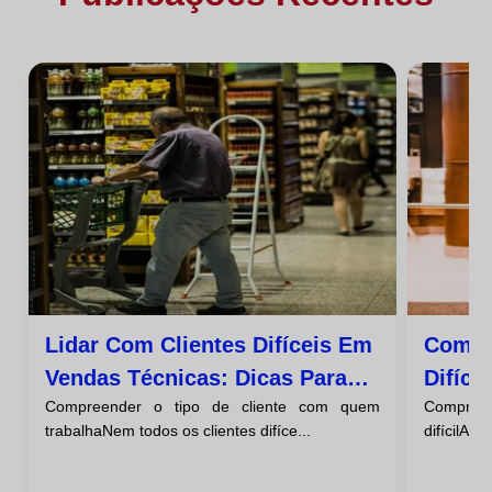
Lidar Com Clientes Difíceis Em
Como 
Vendas Técnicas: Dicas Para
Difíci
Compreender o tipo de cliente com quem
Compree
Fechos De Negócio Bem-
trabalhaNem todos os clientes difíce...
difícilAnt
Sucedidos