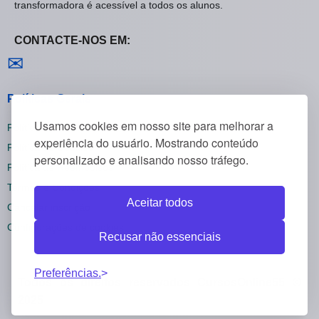
transformadora é acessível a todos os alunos.
CONTACTE-NOS EM:
Contactar-nos
✉
Políticas Gerais
Usamos cookies em nosso site para melhorar a
Política de Privacidade
experiência do usuário. Mostrando conteúdo
Política de Cookies
personalizado e analisando nosso tráfego.
Política de Reembolsos
Termos e Condições
Aceitar todos
Cancelar inscrição
Configurações de cookies
Recusar não essenciais
Preferências.
Todos os direitos reservados CursosOnline55 ©
2025