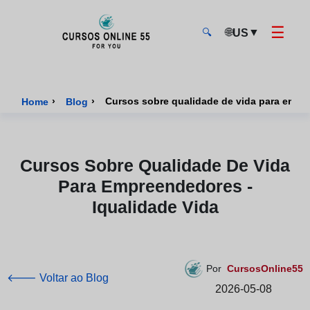
☰
🌐
▼
US
🔍
CursosOnline55 - Página inicial
›
›
Cursos sobre qualidade de vida para empre
Home
Blog
Cursos Sobre Qualidade De Vida
Para Empreendedores -
Iqualidade Vida
Por
CursosOnline55
🡐 Voltar ao Blog
2026-05-08