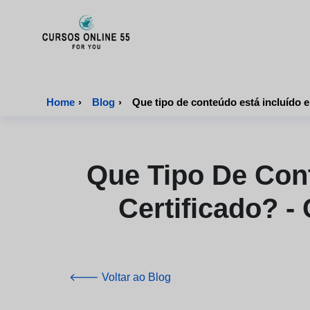
CursosOnline55 - Página inicial
Home
›
Blog
›
Que Tipo De Con
Certificado? -
🡐 Voltar ao Blog