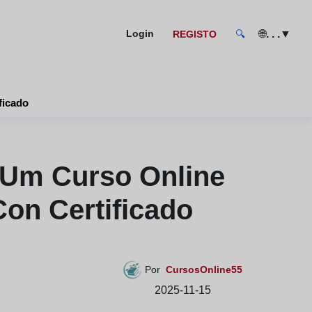
🌐
. . .
▼
Login
REGISTO
🔍
e con certificado
 Um Curso Online
Con Certificado
Por
CursosOnline55
2025-11-15