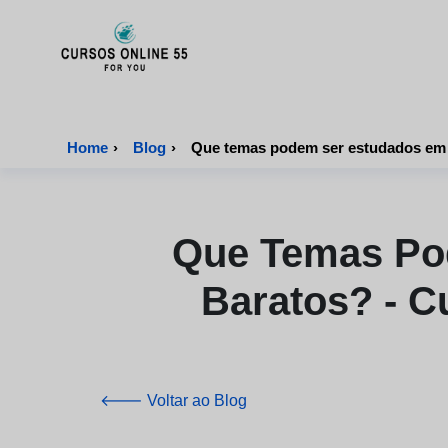
CursosOnline55 - Página inicial
Home
›
Blog
›
Que Temas Po
Baratos? - C
🡐 Voltar ao Blog