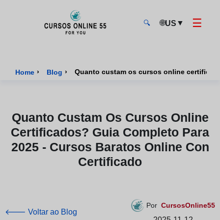
☰
🌐
▼
US
🔍
CursosOnline55 - Página inicial
›
›
Home
Blog
Quanto Custam Os Cursos Online
Certificados? Guia Completo Para
2025 - Cursos Baratos Online Con
Certificado
Por
CursosOnline55
🡐 Voltar ao Blog
2025-11-12