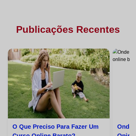
Publicações Recentes
O Que Preciso Para Fazer Um
Onde 
Curso Online Barato?
Opini