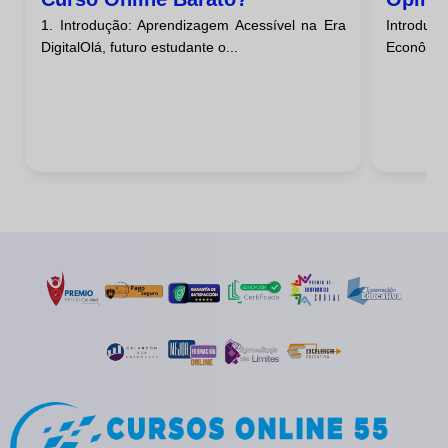
1. Introdução: Aprendizagem Acessível na Era
Introduç
Barat
DigitalOlá, futuro estudante o...
Econômico