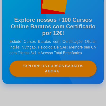
Explore nossos +100 Cursos
Online Baratos com Certificado
por 12€!
Estude Cursos Baratos com Certificação Oficial:
Inglês, Nutrição, Psicologia e SAP. Melhore seu CV
com Ofertas 3x1 e Acesso Total Econômico
EXPLORE OS CURSOS BARATOS
AGORA