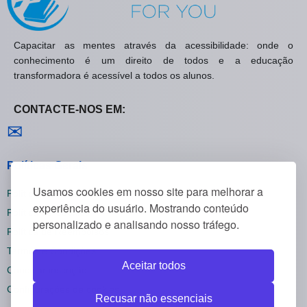
Capacitar as mentes através da acessibilidade: onde o
conhecimento é um direito de todos e a educação
transformadora é acessível a todos os alunos.
CONTACTE-NOS EM:
Contactar-nos
✉
Políticas Gerais
Usamos cookies em nosso site para melhorar a
Política de Privacidade
experiência do usuário. Mostrando conteúdo
Política de Cookies
personalizado e analisando nosso tráfego.
Política de Reembolsos
Termos e Condições
Aceitar todos
Cancelar inscrição
Configurações de cookies
Recusar não essenciais