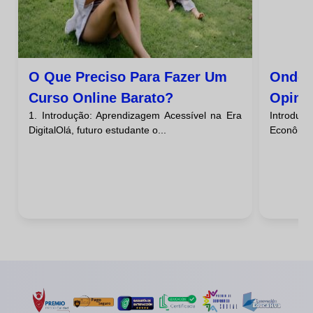
O Que Preciso Para Fazer Um
Onde 
Curso Online Barato?
Opini
1. Introdução: Aprendizagem Acessível na Era
Introduç
Barat
DigitalOlá, futuro estudante o...
Econômico