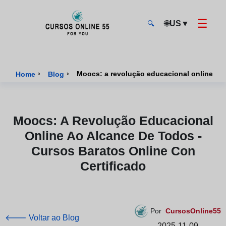
☰
🌐
US
▼
🔍
CursosOnline55 - Página inicial
›
›
Home
Blog
Moocs: A Revolução Educacional
Online Ao Alcance De Todos -
Cursos Baratos Online Con
Certificado
Por
CursosOnline55
🡐 Voltar ao Blog
2025-11-09