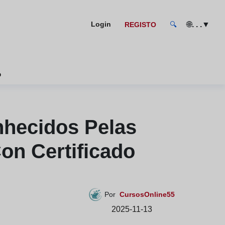
🌐
. . .
▼
Login
REGISTO
🔍
o
nhecidos Pelas
on Certificado
Por
CursosOnline55
2025-11-13