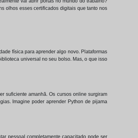
almente vai abrir portas no mundo do trabalho?
olhos esses certificados digitais que tanto nos
ade física para aprender algo novo. Plataformas
lioteca universal no seu bolso. Mas, o que isso
r suficiente amanhã. Os cursos online surgiram
ogias. Imagine poder aprender Python de pijama
atar pessoal completamente capacitado pode ser