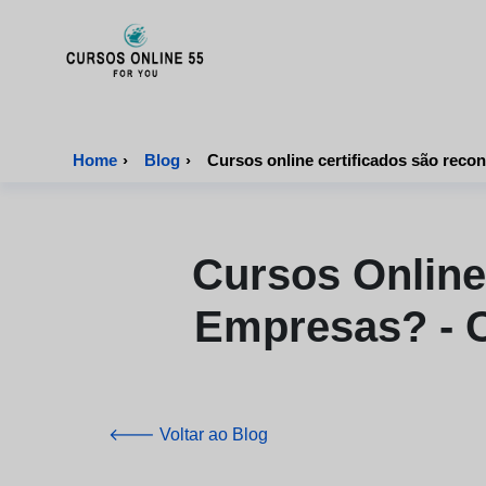
CursosOnline55 - Página inicial
Home
›
Blog
›
Cursos Online
Empresas? - C
🡐 Voltar ao Blog