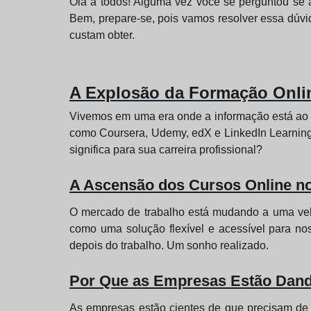
Olá a todos! Alguma vez você se perguntou se 
Bem, prepare-se, pois vamos resolver essa dúvi
custam obter.
A Explosão da Formação Onli
Vivemos em uma era onde a informação está ao a
como Coursera, Udemy, edX e LinkedIn Learning 
significa para sua carreira profissional?
A Ascensão dos Cursos Online n
O mercado de trabalho está mudando a uma velo
como uma solução flexível e acessível para no
depois do trabalho. Um sonho realizado.
Por Que as Empresas Estão Dand
As empresas estão cientes de que precisam de 