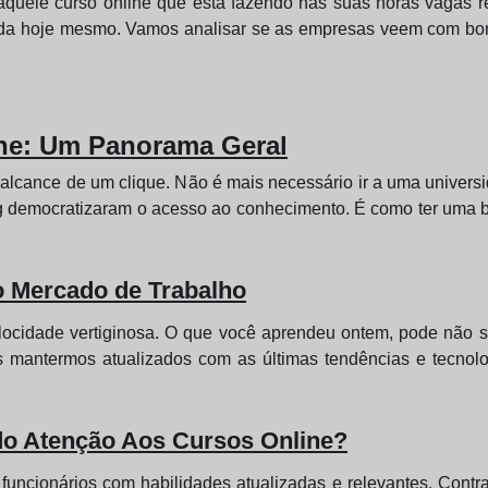
aquele curso online que está fazendo nas suas horas vagas re
da hoje mesmo. Vamos analisar se as empresas veem com bons 
ne: Um Panorama Geral
lcance de um clique. Não é mais necessário ir a uma universid
democratizaram o acesso ao conhecimento. É como ter uma bib
o Mercado de Trabalho
cidade vertiginosa. O que você aprendeu ontem, pode não se
s mantermos atualizados com as últimas tendências e tecnol
o Atenção Aos Cursos Online?
funcionários com habilidades atualizadas e relevantes. Contr