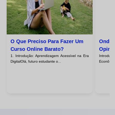
O Que Preciso Para Fazer Um
Onde 
Curso Online Barato?
Opini
1. Introdução: Aprendizagem Acessível na Era
Introduç
Barat
DigitalOlá, futuro estudante o...
Econômico