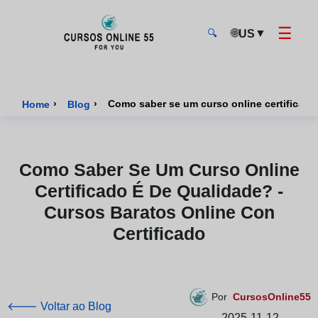
☰
🌐
▼
US
🔍
CursosOnline55 - Página inicial
›
›
Home
Blog
Como Saber Se Um Curso Online
Certificado É De Qualidade? -
Cursos Baratos Online Con
Certificado
Por
CursosOnline55
🡐 Voltar ao Blog
2025-11-12