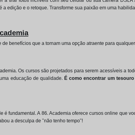
r a tirar fotos incríveis com seu celular ou sua câmera DSL
té a edição e o retoque. Transforme sua paixão em uma habilid
Academia
e de benefícios que a tornam uma opção atraente para qualquer
 Academia. Os cursos são projetados para serem acessíveis a t
 uma educação de qualidade.
É como encontrar um tesouro
e é fundamental. A 86. Academia oferece cursos online que você
cabou a desculpa de "não tenho tempo"!