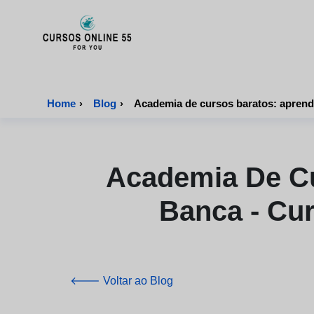
CursosOnline55 - Página inicial
Home
›
Blog
›
Academia De C
Banca - Cur
🡐 Voltar ao Blog