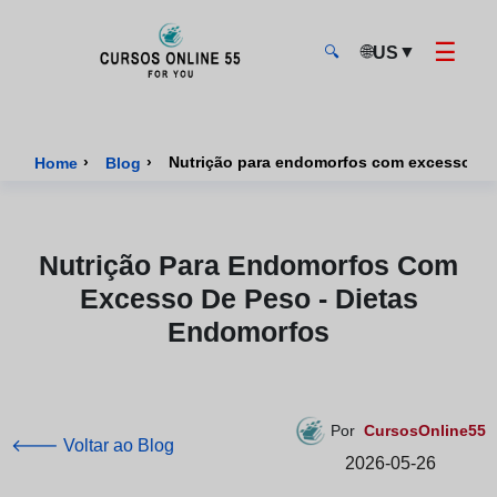
☰
🌐
▼
US
🔍
CursosOnline55 - Página inicial
›
›
Nutrição para endomorfos com excesso de
Home
Blog
Nutrição Para Endomorfos Com
Excesso De Peso - Dietas
Endomorfos
Por
CursosOnline55
🡐 Voltar ao Blog
2026-05-26