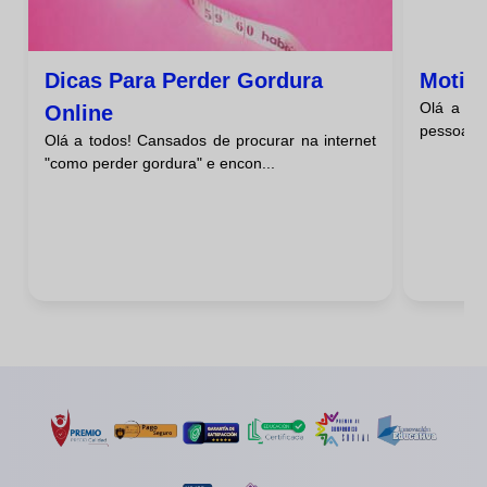
Dicas Para Perder Gordura
Motiva
Olá a to
Online
pessoas o
Olá a todos! Cansados de procurar na internet
"como perder gordura" e encon...