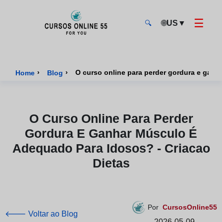
☰
🌐
US
▼
🔍
CursosOnline55 - Página inicial
›
›
O curso online para perder gordura e ganh
Home
Blog
O Curso Online Para Perder
Gordura E Ganhar Músculo É
Adequado Para Idosos? - Criacao
Dietas
Por
CursosOnline55
🡐 Voltar ao Blog
2026-05-09