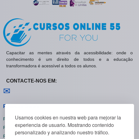
Capacitar as mentes através da acessibilidade: onde o
conhecimento é um direito de todos e a educação
transformadora é acessível a todos os alunos.
CONTACTE-NOS EM:
Contactar-nos
✉
Políticas Gerais
Usamos cookies en nuestra web para mejorar la
Política de Privacidade
experiencia de usuario. Mostrando contenido
Política de Cookies
personalizado y analizando nuestro tráfico.
Política de Reembolsos