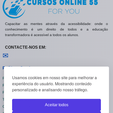
Capacitar as mentes através da acessibilidade: onde o
conhecimento é um direito de todos e a educação
transformadora é acessível a todos os alunos.
CONTACTE-NOS EM:
Contactar-nos
✉
Políticas Gerais
Usamos cookies em nosso site para melhorar a
Política de Privacidade
experiência do usuário. Mostrando conteúdo
Política de Cookies
personalizado e analisando nosso tráfego.
Política de Reembolsos
Termos e Condições
Aceitar todos
Cancelar inscrição