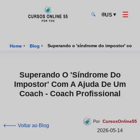
☰
🌐
▼
US
🔍
CursosOnline55 - Página inicial
›
›
Superando o 'síndrome do impostor' com a 
Home
Blog
Superando O 'síndrome Do
Impostor' Com A Ajuda De Um
Coach - Coach Profissional
Por
CursosOnline55
🡐 Voltar ao Blog
2026-05-14