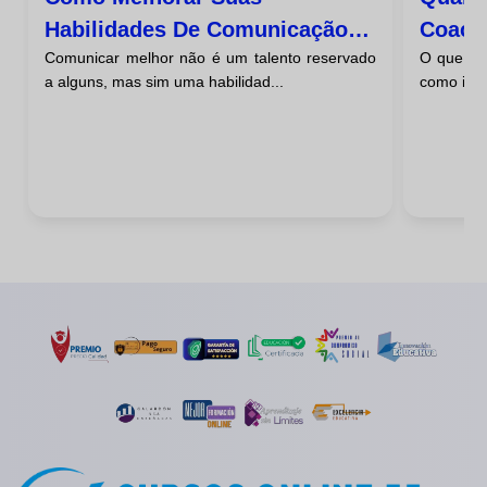
Habilidades De Comunicação
Coach
Comunicar melhor não é um talento reservado
O que sig
Através Do Coaching
Fases
a alguns, mas sim uma habilidad...
como impa