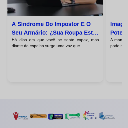
A Síndrome Do Impostor E O
Image
Seu Armário: ¿sua Roupa Está
Poten
Há dias em que você se sente capaz, mas
A maneir
Te Atrapalhando?
Interi
diante do espelho surge uma voz que...
pode se t
Exteri