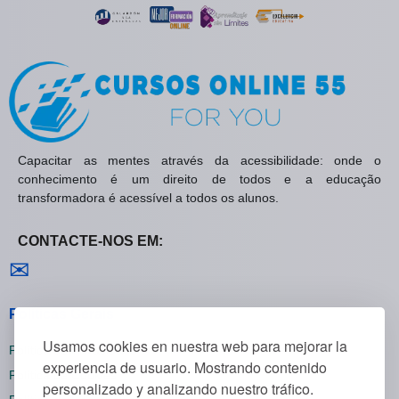
Capacitar as mentes através da acessibilidade: onde o
conhecimento é um direito de todos e a educação
transformadora é acessível a todos os alunos.
CONTACTE-NOS EM:
Contactar-nos
✉
Políticas Gerais
Usamos cookies en nuestra web para mejorar la
Política de Privacidade
experiencia de usuario. Mostrando contenido
Política de Cookies
personalizado y analizando nuestro tráfico.