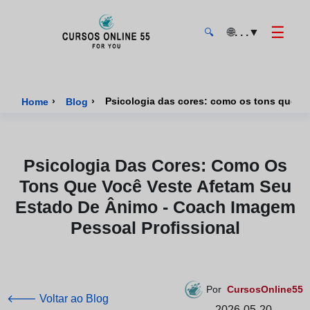
☰
🌐
. . .
▼
🔍
CursosOnline55 - Página inicial
›
›
Psicologia das cores: como os tons que vo
Home
Blog
Psicologia Das Cores: Como Os
Tons Que Você Veste Afetam Seu
Estado De Ânimo - Coach Imagem
Pessoal Profissional
Por
CursosOnline55
🡐 Voltar ao Blog
2026-05-20