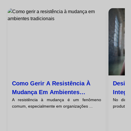
Como Gerir A Resistência À
Design
Mudança Em Ambientes
Integr
A resistência à mudança é um fenômeno
No dinâ
Tradicionais
Proto
comum, especialmente em organizações ...
produtos 
Desen