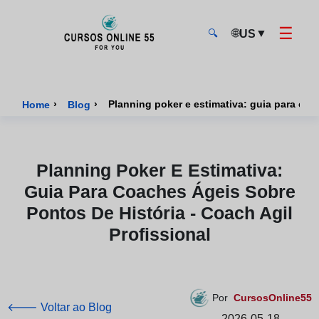
☰
🌐
▼
US
🔍
CursosOnline55 - Página inicial
›
›
Planning poker e estimativa: guia para coac
Home
Blog
Planning Poker E Estimativa:
Guia Para Coaches Ágeis Sobre
Pontos De História - Coach Agil
Profissional
Por
CursosOnline55
🡐 Voltar ao Blog
2026-05-18