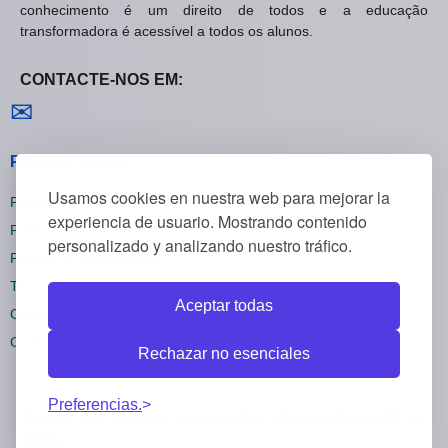
conhecimento é um direito de todos e a educação
transformadora é acessível a todos os alunos.
CONTACTE-NOS EM:
Contactar-nos
✉
Políticas Gerais
Usamos cookies en nuestra web para mejorar la
Política de Privacidade
experiencia de usuario. Mostrando contenido
Política de Cookies
personalizado y analizando nuestro tráfico.
Política de Reembolsos
Termos e Condições
Aceptar todas
Cancelar inscrição
Configurações de cookies
Rechazar no esenciales
Preferencias.
Todos os direitos reservados CursosOnline55 ©
2025