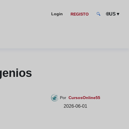
🌐
US
▼
Login
REGISTO
🔍
genios
Por
CursosOnline55
2026-06-01