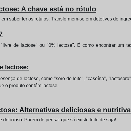
ctose: A chave está no rótulo
em saber ler os rótulos. Transformem-se em detetives de ingre
?
 "livre de lactose" ou "0% lactose". É como encontrar um t
e lactose:
ença de lactose, como "soro de leite", "caseína", "lactosoro", 
ue o produto contém lactose.
se: Alternativas deliciosas e nutritiv
delicioso. Parem de pensar que só existe leite de soja!