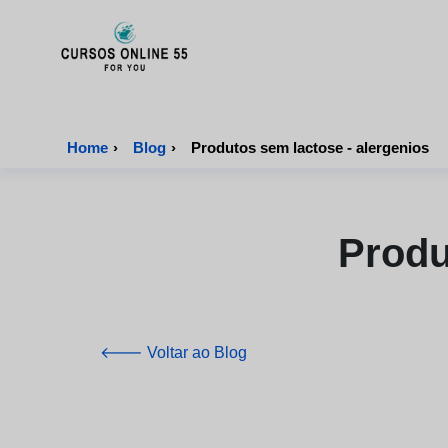
CursosOnline55 - Página inicial
Home
›
Blog
›
Produtos sem lactose - alergenios
Produ
🡐 Voltar ao Blog