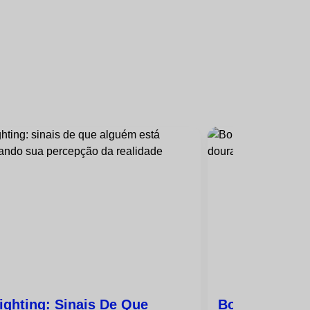
ighting: Sinais De Que
Bombardeio D