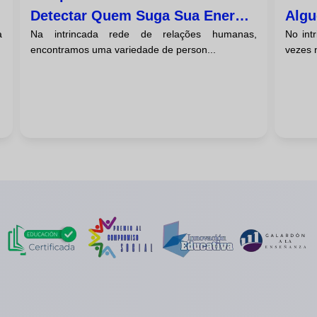
Detectar Quem Suga Sua Energia
Algu
a
Na intrincada rede de relações humanas,
No int
Para Controlar Você
Perc
encontramos uma variedade de person...
vezes 