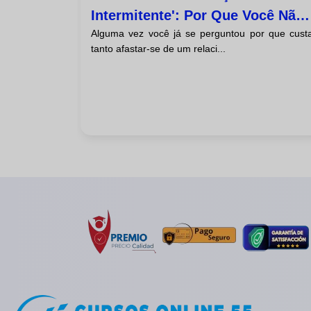
Intermitente': Por Que Você Não
Alguma vez você já se perguntou por que cust
Consegue Deixar Esse
tanto afastar-se de um relaci...
Relacionamento Tóxico