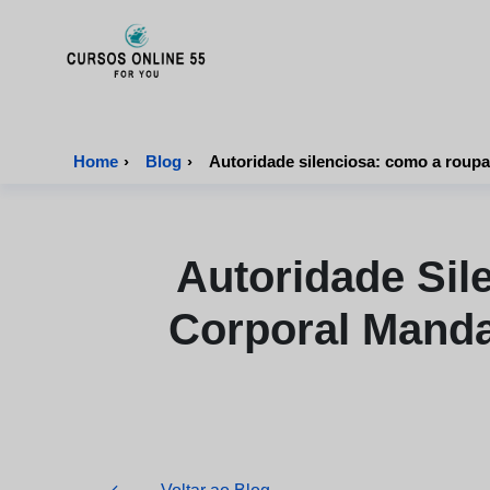
CursosOnline55 - Página inicial
Home
›
Blog
›
Autoridade silenciosa: como a roup
Autoridade Si
Corporal Manda