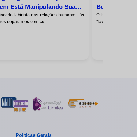
ém Está Manipulando Sua
Bombing]: A 
rincado labirinto das relações humanas, às
O bombardeio de a
epção Da Realidade
Manipulação 
nos deparamos com co...
*love bombing* em in
Políticas Gerais