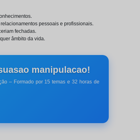
conhecimentos.
elacionamentos pessoais e profissionais.
ceriam fechadas.
quer âmbito da vida.
rsuasao manipulacao!
lação – Formado por 15 temas e 32 horas de