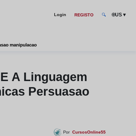
🌐
▼
Login
US
REGISTO
🔍
uasao manipulacao
 E A Linguagem
nicas Persuasao
Por
CursosOnline55