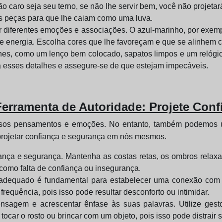
o caro seja seu terno, se não lhe servir bem, você não projeta
as peças para que lhe caiam como uma luva.
diferentes emoções e associações. O azul-marinho, por exemplo
 e energia. Escolha cores que lhe favoreçam e que se alinhem 
es, como um lenço bem colocado, sapatos limpos e um relógio
 esses detalhes e assegure-se de que estejam impecáveis.
rramenta de Autoridade: Projete Conf
sos pensamentos e emoções. No entanto, também podemos us
projetar confiança e segurança em nós mesmos.
ança e segurança. Mantenha as costas retas, os ombros relaxad
 como falta de confiança ou insegurança.
adequado é fundamental para estabelecer uma conexão com os
frequência, pois isso pode resultar desconforto ou intimidar.
sagem e acrescentar ênfase às suas palavras. Utilize gesto
tocar o rosto ou brincar com um objeto, pois isso pode distrair 