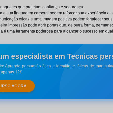
naqueles que projetam confiança e segurança.
 e sua linguagem corporal podem reforçar sua experiência e 
nicação eficaz e uma imagem positiva podem fortalecer seus r
ira impressão pode abrir portas que, de outra forma, permane
sa é uma ferramenta poderosa para alcançar o sucesso em qual
um especialista em Tecnicas pe
do: Aprenda persuasão ética e identifique táticas de manipu
r apenas 12€
CURSO AGORA