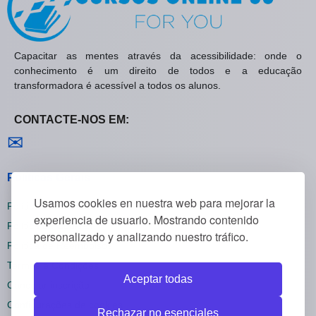
Capacitar as mentes através da acessibilidade: onde o
conhecimento é um direito de todos e a educação
transformadora é acessível a todos os alunos.
CONTACTE-NOS EM:
Contactar-nos
✉
Políticas Gerais
Usamos cookies en nuestra web para mejorar la
Política de Privacidade
experiencia de usuario. Mostrando contenido
Política de Cookies
personalizado y analizando nuestro tráfico.
Política de Reembolsos
Termos e Condições
Aceptar todas
Cancelar inscrição
Configurações de cookies
Rechazar no esenciales