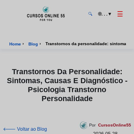
☰
🌐
. . .
▼
🔍
CursosOnline55 - Página inicial
›
›
Transtornos da personalidade: sintomas, c
Home
Blog
Transtornos Da Personalidade:
Sintomas, Causas E Diagnóstico -
Psicologia Transtorno
Personalidade
Por
CursosOnline55
🡐 Voltar ao Blog
2026-05-28