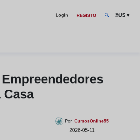
🌐
▼
Login
US
REGISTO
🔍
ra Empreendedores
a Casa
Por
CursosOnline55
2026-05-11