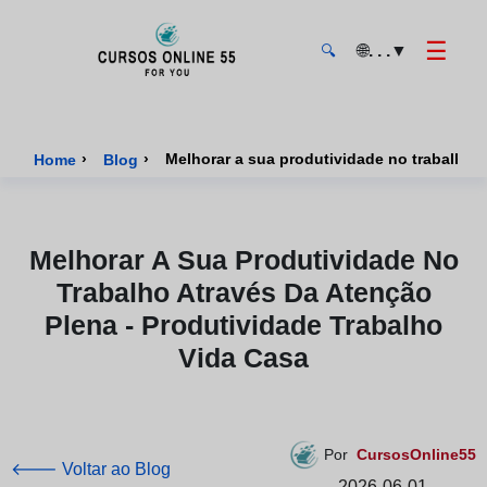
☰
🌐
. . .
▼
🔍
CursosOnline55 - Página inicial
›
›
Melhorar a sua produtividade no trabalho a
Home
Blog
Melhorar A Sua Produtividade No
Trabalho Através Da Atenção
Plena - Produtividade Trabalho
Vida Casa
Por
CursosOnline55
🡐 Voltar ao Blog
2026-06-01