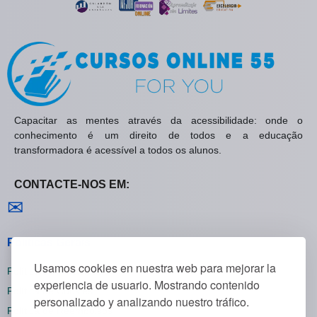
Capacitar as mentes através da acessibilidade: onde o
conhecimento é um direito de todos e a educação
transformadora é acessível a todos os alunos.
CONTACTE-NOS EM:
Contactar-nos
✉
Políticas Gerais
Usamos cookies en nuestra web para mejorar la
Política de Privacidade
experiencia de usuario. Mostrando contenido
Política de Cookies
personalizado y analizando nuestro tráfico.
Política de Reembolsos