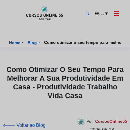
☰
🌐
. . .
▼
🔍
CursosOnline55 - Página inicial
›
›
Como otimizar o seu tempo para melhorar a
Home
Blog
Como Otimizar O Seu Tempo Para
Melhorar A Sua Produtividade Em
Casa - Produtividade Trabalho
Vida Casa
Por
CursosOnline55
🡐 Voltar ao Blog
2026-05-18