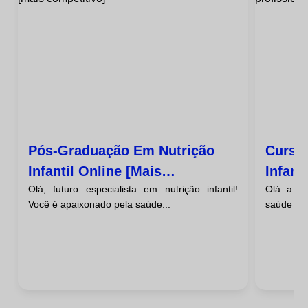
Pós-Graduação Em Nutrição
Curso 
Infantil Online [mais
Infant
Olá, futuro especialista em nutrição infantil!
Olá a to
Competitivo]
Saúde
Você é apaixonado pela saúde...
saúde que