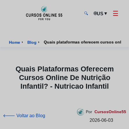
☰
🌐
▼
US
🔍
CursosOnline55 - Página inicial
›
›
Quais plataformas oferecem cursos online de
Home
Blog
Quais Plataformas Oferecem
Cursos Online De Nutrição
Infantil? - Nutricao Infantil
Por
CursosOnline55
🡐 Voltar ao Blog
2026-06-03