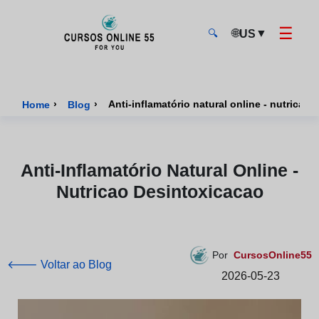
☰
🌐
▼
US
🔍
CursosOnline55 - Página inicial
›
›
Anti-inflamatório natural online - nutricao
Home
Blog
Anti-Inflamatório Natural Online -
Nutricao Desintoxicacao
Por
CursosOnline55
🡐 Voltar ao Blog
2026-05-23