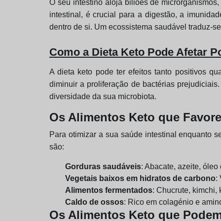
O seu intestino aloja biliões de microrganismos
intestinal, é crucial para a digestão, a imuni
dentro de si. Um ecossistema saudável traduz-s
Como a Dieta Keto Pode Afetar Po
A dieta keto pode ter efeitos tanto positivos 
diminuir a proliferação de bactérias prejudiciai
diversidade da sua microbiota.
Os Alimentos Keto que Favore
Para otimizar a sua saúde intestinal enquanto s
são:
Gorduras saudáveis
: Abacate, azeite, óle
Vegetais baixos em hidratos de carbono
:
Alimentos fermentados
: Chucrute, kimchi, 
Caldo de ossos
: Rico em colagénio e amin
Os Alimentos Keto que Podem 