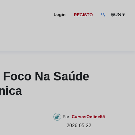
🌐
▼
Login
US
REGISTO
🔍
m Foco Na Saúde
nica
Por
CursosOnline55
2026-05-22