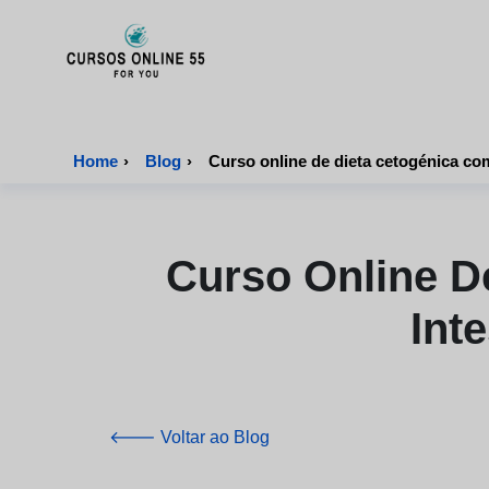
CursosOnline55 - Página inicial
Home
›
Blog
›
Curso online de dieta cetogénica com
Curso Online D
Int
🡐 Voltar ao Blog