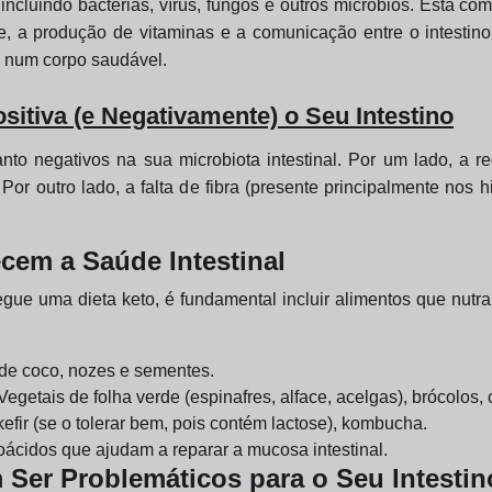
, incluindo bactérias, vírus, fungos e outros micróbios. Esta 
dade, a produção de vitaminas e a comunicação entre o intest
e num corpo saudável.
sitiva (e Negativamente) o Seu Intestino
quanto negativos na sua microbiota intestinal. Por um lado, a
s. Por outro lado, a falta de fibra (presente principalmente nos
cem a Saúde Intestinal
egue uma dieta keto, é fundamental incluir alimentos que nut
o de coco, nozes e sementes.
 Vegetais de folha verde (espinafres, alface, acelgas), brócolos, 
kefir (se o tolerar bem, pois contém lactose), kombucha.
oácidos que ajudam a reparar a mucosa intestinal.
Ser Problemáticos para o Seu Intestin