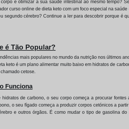
u corpo e otimizar a sua saúde intestinal ao mesmo tempo? Se
ador curso online de dieta keto com um foco especial na saúde 
eu segundo cérebro? Continue a ler para descobrir porque é qu
ue é Tão Popular?
tendências mais populares no mundo da nutrição nos últimos an
eta keto é um plano alimentar muito baixo em hidratos de carb
o chamado cetose.
o Funciona
idratos de carbono, o seu corpo começa a procurar fontes 
rbono, o seu fígado começa a produzir corpos cetónicos a part
cérebro e outros órgãos. É como mudar o tipo de gasolina do