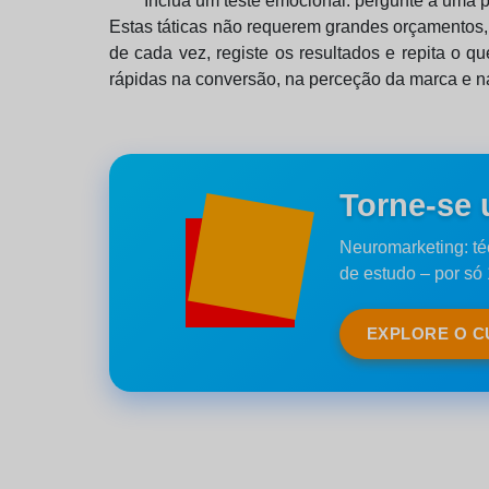
Inclua um teste emocional: pergunte a uma p
Estas táticas não requerem grandes orçamentos,
de cada vez, registe os resultados e repita o
rápidas na conversão, na perceção da marca e na
Torne-se 
Neuromarketing: té
de estudo – por só
EXPLORE O 