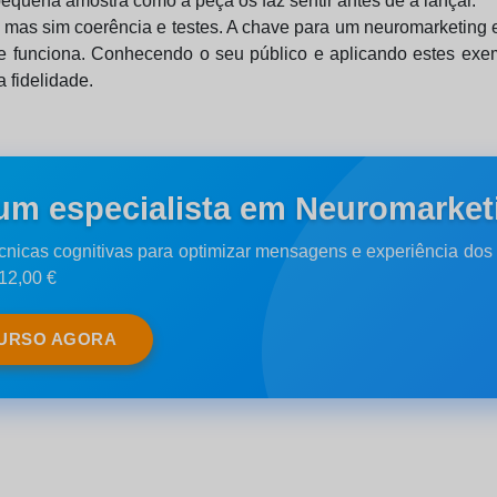
equena amostra como a peça os faz sentir antes de a lançar.
 mas sim coerência e testes. A chave para um neuromarketing e
 que funciona. Conhecendo o seu público e aplicando estes ex
 fidelidade.
um especialista em Neuromarket
cnicas cognitivas para optimizar mensagens e experiência dos 
 12,00 €
CURSO AGORA