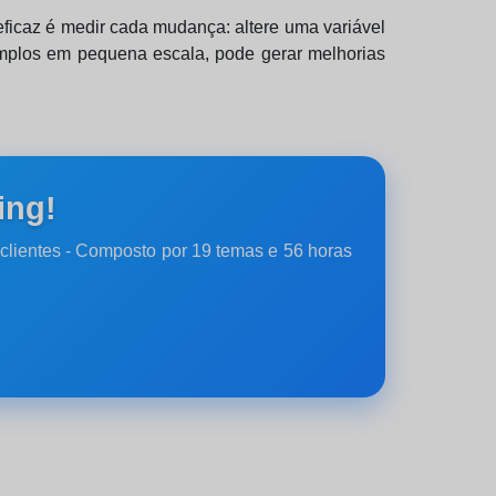
ficaz é medir cada mudança: altere uma variável
emplos em pequena escala, pode gerar melhorias
ing!
clientes - Composto por 19 temas e 56 horas