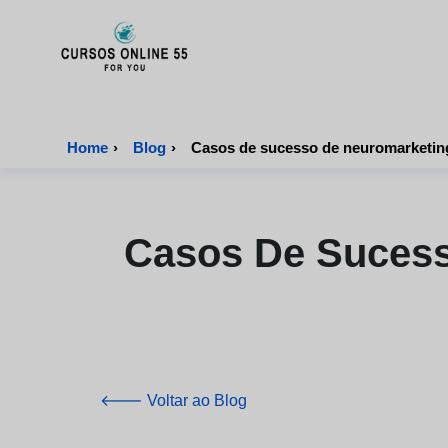
CursosOnline55 - Página inicial
Home
›
Blog
›
Casos de sucesso de neuromarketing
Casos De Sucess
🡐 Voltar ao Blog