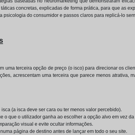
ratégias baseadas no neuromarketing que demonstraram eficác
o táticas concretas, explicadas de forma prática, para que as e
a da psicologia do consumidor e passos claros para replicá-lo s
s
am uma terceira opção de preço (o isco) para direcionar os clie
ções, acrescentam uma terceira que parece menos atrativa, m
 isca (a isca deve ser cara ou ter menos valor percebido).
ue o que o utilizador ganha ao escolher a opção alvo em vez da 
omparação visual e evite ocultar informações.
numa página de destino antes de lançar em todo o seu site.