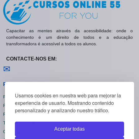
Capacitar as mentes através da acessibilidade: onde o
conhecimento é um direito de todos e a educação
transformadora é acessível a todos os alunos.
CONTACTE-NOS EM:
Contactar-nos
✉
Políticas Gerais
Usamos cookies en nuestra web para mejorar la
Política de Privacidade
experiencia de usuario. Mostrando contenido
Política de Cookies
personalizado y analizando nuestro tráfico.
Política de Reembolsos
Termos e Condições
Aceptar todas
Cancelar inscrição