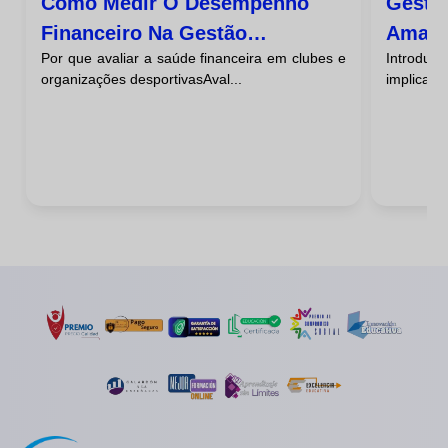
Como Medir O Desempenho
Gestã
Financeiro Na Gestão
Amado
Por que avaliar a saúde financeira em clubes e
Introdu
Desportiva Da Sua Entidade
Casos
organizações desportivasAval...
implica m