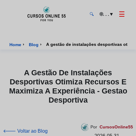
☰
🌐
. . .
▼
🔍
CursosOnline55 - Página inicial
›
›
A gestão de instalações desportivas otimiz
Home
Blog
A Gestão De Instalações
Desportivas Otimiza Recursos E
Maximiza A Experiência - Gestao
Desportiva
Por
CursosOnline55
🡐 Voltar ao Blog
2026-05-31