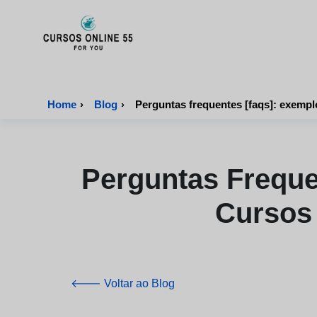
CursosOnline55 - Página inicial
Home
›
Blog
›
Perguntas Freque
Cursos 
🡐 Voltar ao Blog