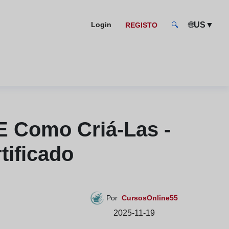
🌐
▼
Login
US
REGISTO
🔍
E Como Criá-Las -
tificado
Por
CursosOnline55
2025-11-19