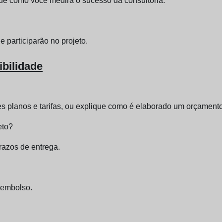
ique como você medirá o sucesso da consultoria.
e participarão no projeto.
bilidade
tes planos e tarifas, ou explique como é elaborado um orçament
eto?
prazos de entrega.
reembolso.